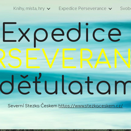
Knihy, místa, hry
Expedice Perseverance
Svob
ip to main content
Skip to navigat
Expedice 
RSEVERA
 děťulata
Severní Stezka Českem 
https://www.stezkaceskem.cz/