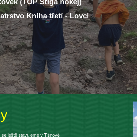
ovek (TOP Stiga hokej)
atrstvo Kniha třetí - Lovci
ny
se ještě stavujeme v Tišnově 