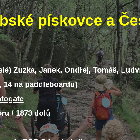
Labské pískovce a Č
(celé) Zuzka, Janek, Ondřej, Tomáš, Ludv
, 14 na paddleboardu)
atogate
ru / 1873 dolů