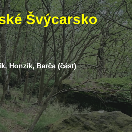
eské Švýcarsko
ík, Honzík, Barča (část)