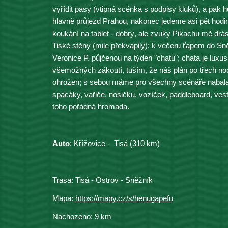
vyřídit pasy (vtipná scénka s podpisy kluků), a pak h
hlavně průjezd Prahou, nakonec jedeme asi pět hodin
koukání na tablet - dobrý, ale zvuky Pikachu mě drása
Tiské stěny (mile překvapily); k večeru ťapem do S
Veronice P. půjčenou na týden "chatu"; chata je luxusn
všemožných zákoutí, tuším, že náš plán po třech nocí
ohrožen; s sebou máme pro všechny scénáře nabalané
spacáky, vařiče, nosičku, vozíček, paddleboard, vesty,
toho pořádná hromada.
Auto
: Křížovice -  
Tisá
 (3
10
 km)
Trasa: 
Tisá - Ostrov - Sněžník
Mapa: 
https://mapy.cz/s/henugapefu
Na
chozeno
: 
9
 km