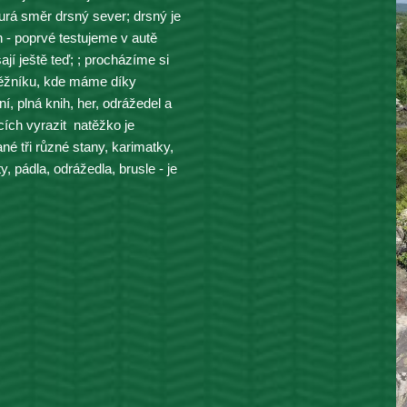
urá směr drsný sever; drsný je 
 - poprvé testujeme v autě 
jí ještě teď; ; procházíme si 
něžníku, kde máme díky 
í, plná knih, her, odrážedel a 
ch vyrazit  natěžko je 
 tři různé stany, karimatky, 
 pádla, odrážedla, brusle - je 