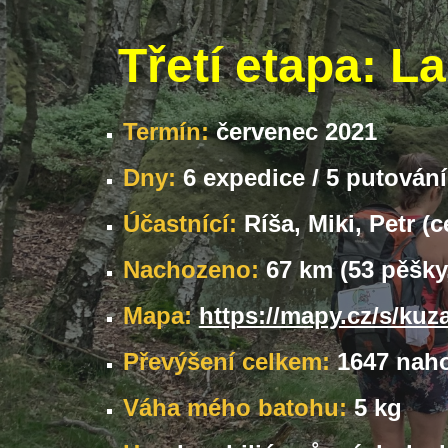
Třetí etapa: 
Termín:
červenec 2021
Dny: 
6
 expedice / 5 putování
Účastnící:
 Ríša, Miki, Petr 
Nachozeno: 
67 km (53 pěšky
Mapa:
https://mapy.cz/s/kuz
Převýšení celkem:
 1647 naho
Váha mého batohu:
 5 kg 