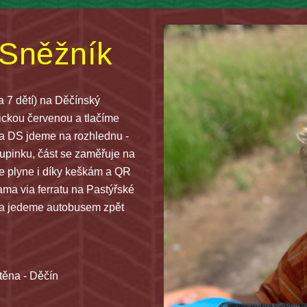
 Sněžník
7 dětí) na Děčínský 
tickou červenou a tlačíme 
a DS jdeme na rozhlednu - 
pinku, část se zaměřuje na 
le plyne i díky keškám a QR 
ma via ferratu na Pastýřské 
na jedeme autobusem zpět 
těna - Děčín