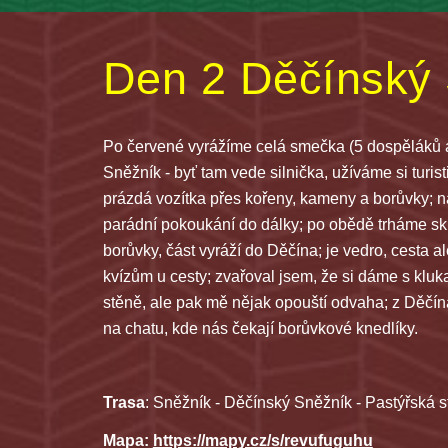
Den 2 
Děčínský
Po červené vyrážíme celá smečka (5 dospěláků a 
Sněžník - byť tam vede silnička, užíváme si turis
prázdá vozítka přes kořeny, kameny a borůvky; n
parádní pokoukání do dálky; po obědě trháme sku
borůvky, část vyráží do Děčína; je vedro, cesta a
kvízům u cesty; zvařoval jsem, že si dáme s kluka
stěně, ale pak mě nějak opouští odvaha; z Děčí
na chatu, kde nás čekají borůvkové knedlíky. 
Trasa
: 
Sněžník - Děčínský Sněžník - Pastýřská s
Mapa: 
https://mapy.cz/s/revufuguhu