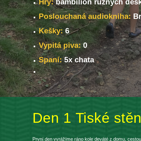
Hry:
bambilión různých desk
Poslouchaná audiokniha: 
Br
Kešky: 
6
Vypitá piva:
 0
Spaní:
 5x chata 
Den 1 
Tiské stě
První den 
vyrážíme ráno kole deváté z domu, cestou 