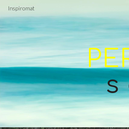
Inspiromat
Sk
PE
s