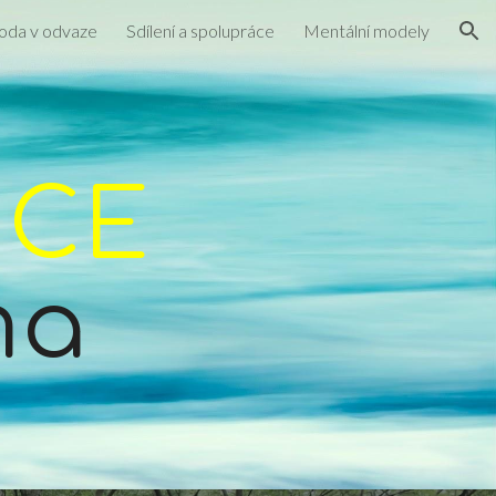
oda v odvaze
Sdílení a spolupráce
Mentální modely
ion
NCE
ma