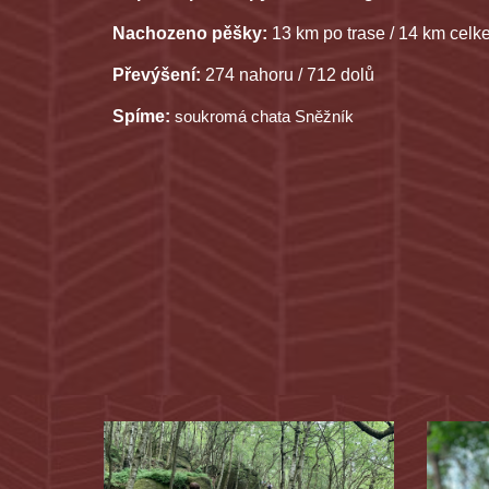
Nachozeno pěšky:
 13 km po trase / 14 km celk
Převýšení:
274
 nahoru / 
712
 dolů
Spíme:
soukromá chata Sněžník